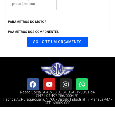
pneus (traseira)
PARÂMETROS DO MOTOR
PAÂMETROS DOS COMPONENTES
SOLICITE UM ORÇAMENTO
Razão Social: A.ALVES DE SOUSA - INDÚSTRIA
CNPJ: 04.497.756/0004-91
Fábrica Av.Puraquequara, N 760 - Distrito Industrial II / Manaus-AM -
CEP: 69009-000